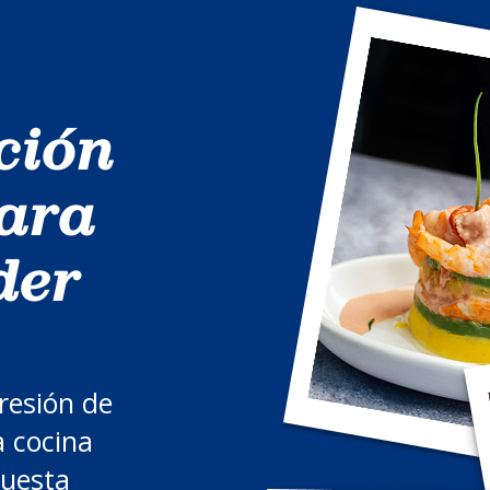
ción
ara
der
resión de
a cocina
uesta