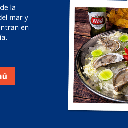
de la
del mar y
entran en
ía.
nú